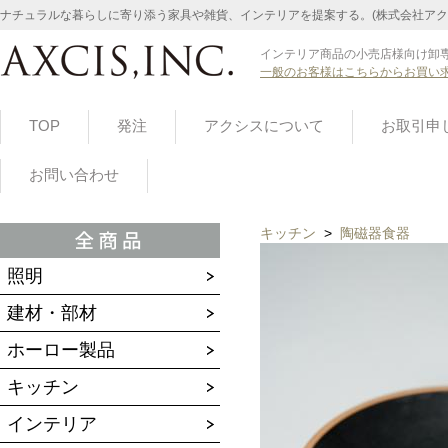
ナチュラルな暮らしに寄り添う家具や雑貨、インテリアを提案する。(株式会社アク
インテリア商品の小売店様向け卸専
一般のお客様はこちらからお買い
TOP
発注
アクシスについて
お取引申
お問い合わせ
キッチン
>
陶磁器食器
照明
建材・部材
ホーロー製品
キッチン
インテリア