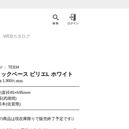
WEBカタログ
ド：
TE834
ックベース ピリエL ホワイト
1,900
格
円 (税抜)
直径45×h95mm
器(武雄焼)
日本(佐賀県)
の商品は現在庫限りで販売終了予定です□