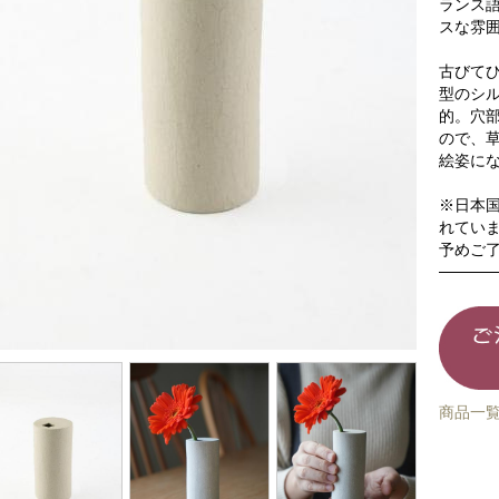
ランス
スな雰
古びて
型のシ
的。穴
ので、
絵姿に
※日本
れてい
予めご
商品一