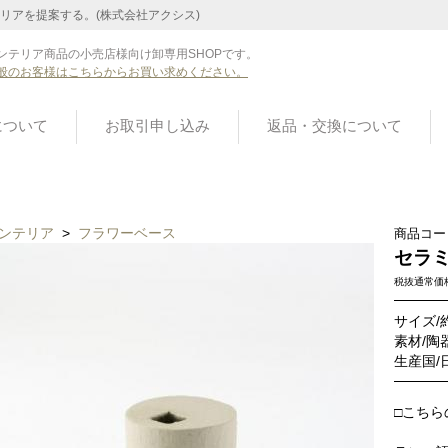
リアを提案する。(株式会社アクシス)
ンテリア商品の小売店様向け卸専用SHOPです。
般のお客様はこちらからお買い求めください。
について
お取引申し込み
返品・交換について
ンテリア
>
フラワーベース
商品コー
セラミ
税抜通常価
サイズ/約
素材/陶
生産国/
□こちら