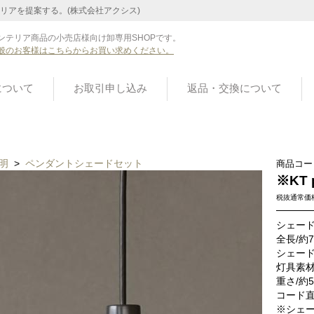
リアを提案する。(株式会社アクシス)
ンテリア商品の小売店様向け卸専用SHOPです。
般のお客様はこちらからお買い求めください。
について
お取引申し込み
返品・交換について
明
>
ペンダントシェードセット
商品コー
※KT p
税抜通常価
シェード
全長/約7
シェード
灯具素
重さ/約5
コード直
※シェ