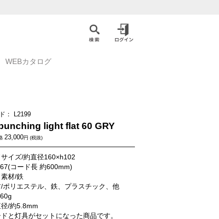
WEBカタログ
ド：
L2199
unching light flat 60 GRY
23,000
格
円 (税抜)
サイズ/約直径160×h102
67(コード長 約600mm)
素材/鉄
材/ポリエステル、鉄、プラスチック、他
60g
径/約5.8mm
ードと灯具がセットになった商品です。