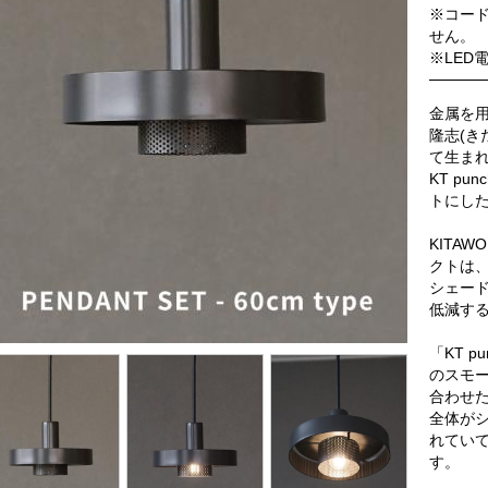
※コー
せん。
※LED電
金属を用
隆志(き
て生まれ
KT pu
トにし
KITA
クトは
シェー
低減す
「KT pu
のスモー
合わせ
全体が
れてい
す。