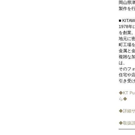
岡山県
製作を
■ KITA
1978
を創業
地元に
町工場を
金属と金
複雑な
は、
そのフ
住宅や
引き受
◆KT 
ら◆
◆詳細
◆取扱