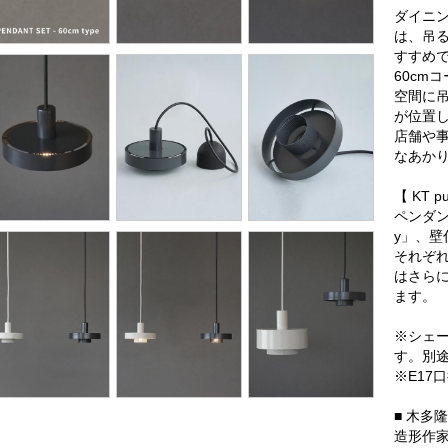
ダイニ
は、吊る
すすめ
60cm
空間に
が位置
店舗や
なあか
【 KT 
ペンダント
y」、壁
それぞれ
はさらに
ます。
※シェ
す。別
※E17
■ 木多
造形作家