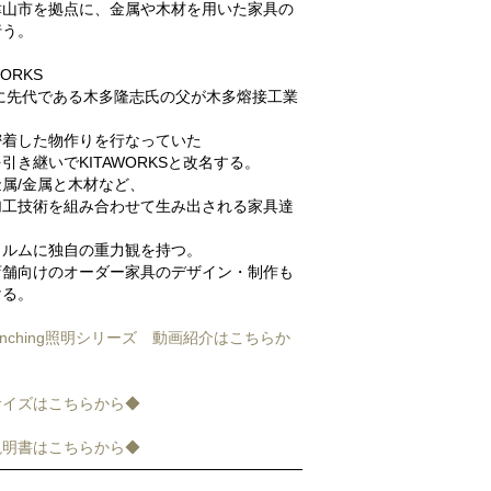
津山市を拠点に、金属や木材を用いた家具の
行う。
WORKS
年に先代である木多隆志氏の父が木多熔接工業
。
密着した物作りを行なっていた
引き継いでKITAWORKSと改名する。
属/金属と木材など、
加工技術を組み合わせて生み出される家具達
ォルムに独自の重力観を持つ。
店舗向けのオーダー家具のデザイン・制作も
ける。
Punching照明シリーズ 動画紹介はこちらか
サイズはこちらから◆
説明書はこちらから◆