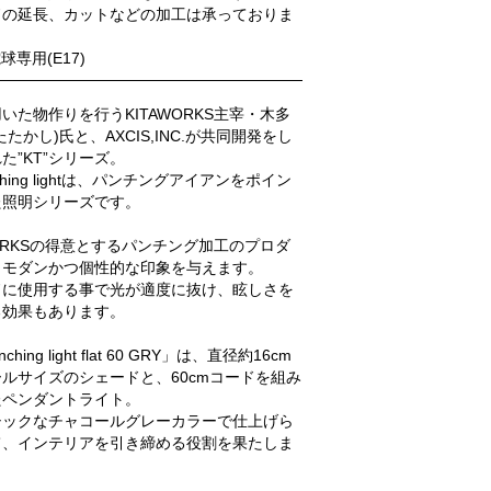
ドの延長、カットなどの加工は承っておりま
球専用(E17)
いた物作りを行うKITAWORKS主宰・木多
たたかし)氏と、AXCIS,INC.が共同開発をし
た”KT”シリーズ。
nching lightは、パンチングアイアンをポイン
た照明シリーズです。
WORKSの得意とするパンチング加工のプロダ
、モダンかつ個性的な印象を与えます。
ドに使用する事で光が適度に抜け、眩しさを
る効果もあります。
nching light flat 60 GRY」は、直径約16cm
ルサイズのシェードと、60cmコードを組み
たペンダントライト。
シックなチャコールグレーカラーで仕上げら
て、インテリアを引き締める役割を果たしま