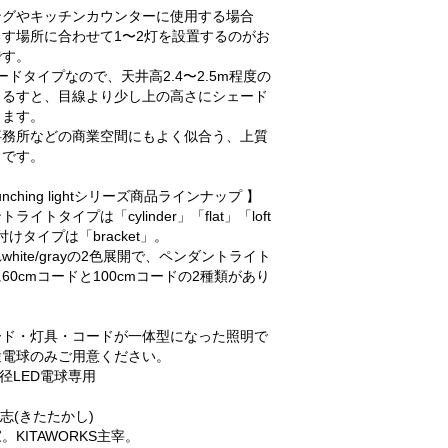
ングやキッチンカウンターに使用する場合
す場所に合わせて1〜2灯を設置するのがお
です。
コードタイプなので、天井高2.4〜2.5m程度の
吊るすと、目線より少し上の高さにシェード
します。
事務所などの商業空間にもよく似合う、上質
りです。
punching lightシリーズ商品ラインナップ 】
ライトタイプは「cylinder」「flat」「loft
付けタイプは「bracket」。
white/grayの2色展開で、ペンダントライト
60cmコードと100cmコードの2種類があり
ード・灯具・コードが一体型になった照明で
途電球のみご用意ください。
口径LED電球専用
隆志(きたたかし)
。KITAWORKS主宰。