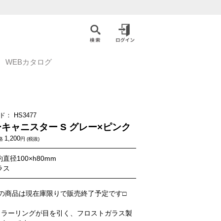
WEBカタログ
ド：
HS3477
キャニスター S グレー×ピンク
1,200
格
円 (税抜)
直径100×h80mm
ラス
の商品は現在庫限りで販売終了予定です□
カラーリングが目を引く、フロストガラス製