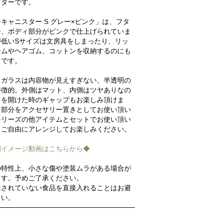
スターです。
キャニスター S グレー×ピンク」は、フタ
ー、ボディ部分がピンクで仕上げられていま
が低いSサイズは文房具をしまったり、リッ
ームやヘアゴム、コットンを収納するのにも
りです。
トガラスは内容物が見えすぎない、半透明の
特徴的。外側はマット、内側はツヤありなの
タを開けた時のギャップもお楽しみ頂けま
タ部分をアクセサリー置きとしてお使い頂い
シリーズの他アイテムとセットでお使い頂い
、ご自由にアレンジしてお楽しみください。
例イメージ動画はこちらから◆
の特性上、小さな傷や塗装ムラがある場合が
ます。予めご了承ください。
装されていない食品を直接入れることはお避
さい。