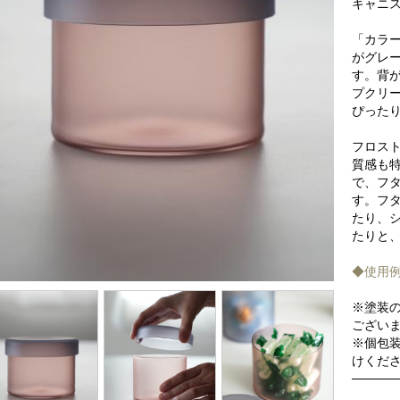
キャニ
「カラー
がグレ
す。背
プクリ
ぴった
フロス
質感も
で、フ
す。フ
たり、
たりと
◆使用
※塗装
ござい
※個包
けくだ