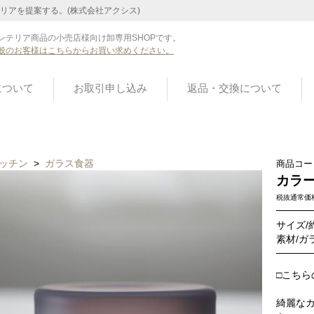
リアを提案する。(株式会社アクシス)
ンテリア商品の小売店様向け卸専用SHOPです。
般のお客様はこちらからお買い求めください。
について
お取引申し込み
返品・交換について
ッチン
>
ガラス食器
商品コー
カラー
税抜通常価
サイズ/約
素材/ガ
□こちら
綺麗な