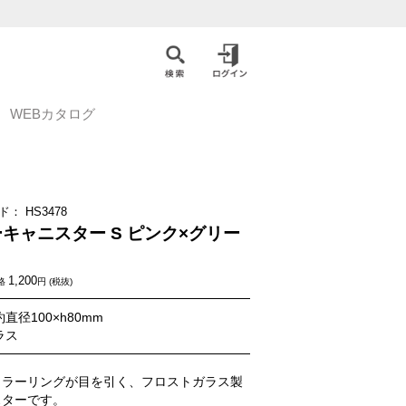
WEBカタログ
ド：
HS3478
キャニスター S ピンク×グリー
1,200
格
円 (税抜)
直径100×h80mm
ラス
カラーリングが目を引く、フロストガラス製
スターです。