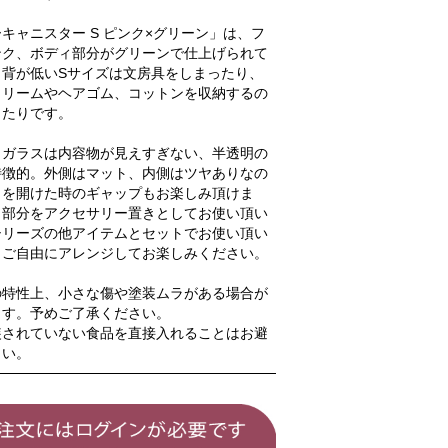
キャニスター S ピンク×グリーン」は、フ
ンク、ボディ部分がグリーンで仕上げられて
。背が低いSサイズは文房具をしまったり、
クリームやヘアゴム、コットンを収納するの
ったりです。
トガラスは内容物が見えすぎない、半透明の
特徴的。外側はマット、内側はツヤありなの
タを開けた時のギャップもお楽しみ頂けま
タ部分をアクセサリー置きとしてお使い頂い
シリーズの他アイテムとセットでお使い頂い
、ご自由にアレンジしてお楽しみください。
の特性上、小さな傷や塗装ムラがある場合が
ます。予めご了承ください。
装されていない食品を直接入れることはお避
さい。