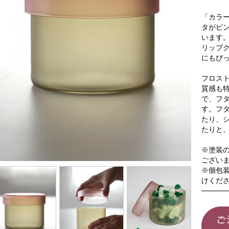
「カラー
タがピ
います
リップ
にもぴ
フロス
質感も
で、フ
す。フ
たり、
たりと
※塗装
ござい
※個包
けくだ