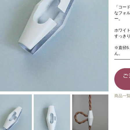
「コード
なフォ
ー。
ホワイ
すっき
※直径5
ん。
商品一