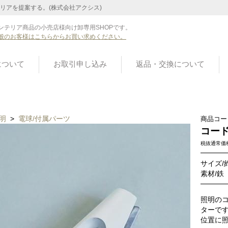
リアを提案する。(株式会社アクシス)
ンテリア商品の小売店様向け卸専用SHOPです。
般のお客様はこちらからお買い求めください。
について
お取引申し込み
返品・交換について
明
>
電球/付属パーツ
商品コー
コード
税抜通常価
サイズ/約
素材/鉄
照明の
ターで
位置に