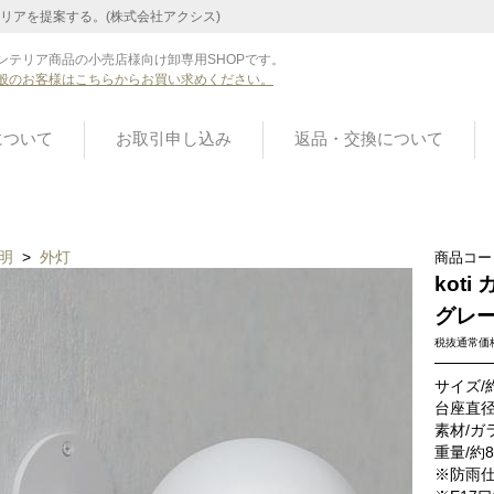
リアを提案する。(株式会社アクシス)
ンテリア商品の小売店様向け卸専用SHOPです。
般のお客様はこちらからお買い求めください。
について
お取引申し込み
返品・交換について
明
>
外灯
商品コー
kot
グレ
税抜通常価
サイズ/約
台座直径
素材/ガ
重量/約8
※防雨