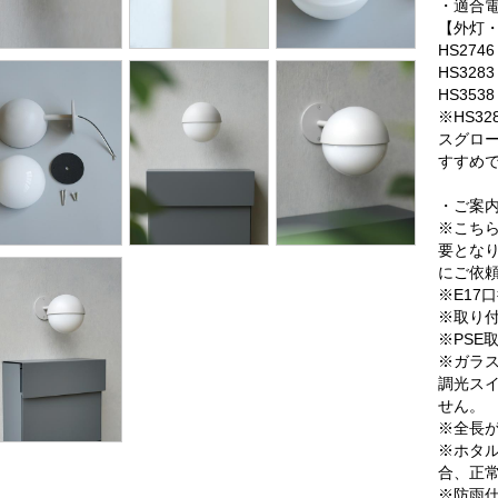
・適合
【外灯
HS274
HS328
HS353
※HS3
スグロ
すすめ
・ご案
※こち
要とな
にご依
※E17
※取り
※PSE
※ガラ
調光ス
せん。
※全長が
※ホタ
合、正
※防雨