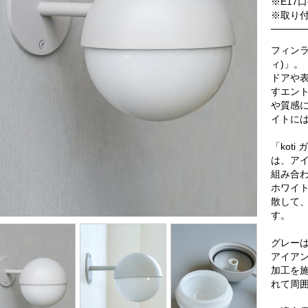
※E17
※取り
フィンラ
ィ)」。
ドアや
すエン
や質感
イトに
「kot
は、ア
組み合
ホワイ
散して
す。
グレー
アイア
加工を
れて周