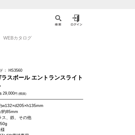
WEBカタログ
ド：
HS3560
i ガラスボール エントランスライト
ー
29,000
格
円 (税抜)
w132×d205×h135mm
/約85mm
ラス、鉄、その他
50g
仕様