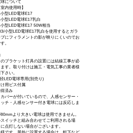
電球について
・室内使用時】
6 小型LED電球E17
3 小型LED電球E17乳白
8 小型LED電球E17 50W相当
283/小型LED電球E17乳白を使用するとガラ
ーブにフィラメントの影が映りにくいのでお
です。
内
らのブラケット灯具の設置には結線工事が必
ります。取り付けは施工・電気工事の業者様
頼下さい。
口径LED電球専用(別売り)
付け用ビス付属
取得済み
スカバーが付いているので、人感センサー・
イッチ・人感センサー付き電球には反応しま
80mmより大きい電球は使用できません。
ルスイッチと組み合わせてご利用される場
常に点灯しない場合がございます。
仕様です。屋外に設置する場合は、軒下など