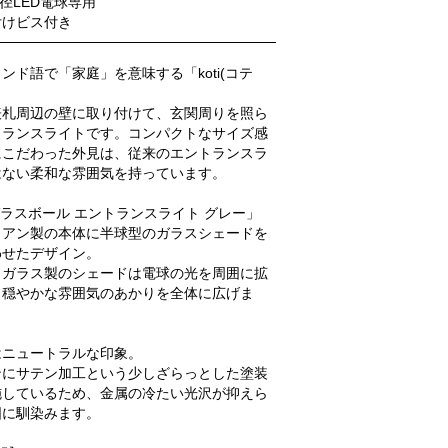
口径LED電球専用
付けビス付き
ンド語で「家庭」を意味する「koti(コテ
表札周辺の壁に取り付けて、玄関周りを照ら
トランスライトです。コンパクトなサイズ感
にこだわった外見は、従来のエントランスラ
はない柔和な雰囲気を持っています。
i ガラスボール エントランスライト グレー」
イアン製の本体に半球型のガラスシェードを
わせたデザイン。
トガラス製のシェードは電球の光を周囲に拡
、穏やかな雰囲気のあかりを全体に広げま
はニュートラルな印象。
ンにサテン加工という少しざらっとした塗装
施しているため、金属の冷たい光沢が抑えら
囲に馴染みます。