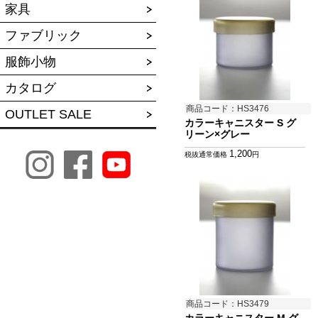
家具
ファブリック
服飾小物
カタログ
商品コード：HS3476
OUTLET SALE
カラーキャニスター S グ
リーン×グレー
1,200
税抜通常価格
円
商品コード：HS3479