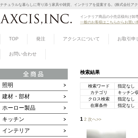
ナチュラルな暮らしに寄り添う家具や雑貨、インテリアを提案する。(株式会社アク
インテリア商品の小売店様向け卸専
一般のお客様はこちらからお買い
TOP
発注
アクシスについて
お取引申
お問い合わせ
検索結果
照明
検索ワード
指定なし
カテゴリ
キッチン
建材・部材
クロス検索
指定なし
在庫条件
指定なし
ホーロー製品
キッチン
1
2
次へ>>
インテリア