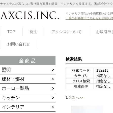
ナチュラルな暮らしに寄り添う家具や雑貨、インテリアを提案する。(株式会社アク
インテリア商品の小売店様向け卸専
一般のお客様はこちらからお買い
TOP
発注
アクシスについて
お取引申
お問い合わせ
検索結果
照明
検索ワード
132213
カテゴリ
指定なし
建材・部材
クロス検索
指定なし
在庫条件
指定なし
ホーロー製品
キッチン
1
2
次へ>>
インテリア