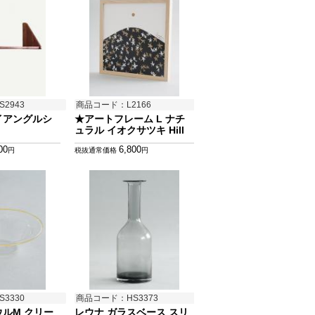
2943
商品コード：L2166
ライアングルシ
★アートフレーム L ナチ
ュラル イオクサツキ Hill
00
6,800
円
税抜通常価格
円
3330
商品コード：HS3373
ウルM クリー
レウナ ガラスベース スリ