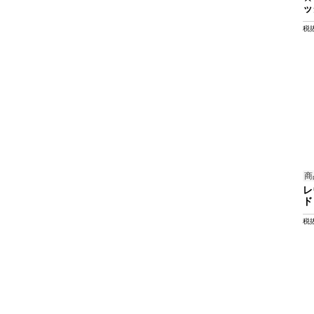
ッ
税
商
レ
ド
税