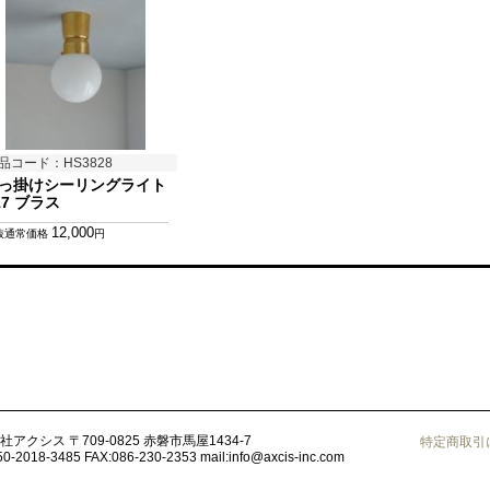
品コード：HS3828
っ掛けシーリングライト
17 ブラス
12,000
抜通常価格
円
社アクシス
〒709-0825 赤磐市馬屋1434-7
特定商取引
50-2018-3485
FAX:086-230-2353
mail:
info@axcis-inc.com