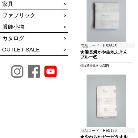
家具
ファブリック
服飾小物
カタログ
商品コード：HS3645
OUTLET SALE
★備長炭かや生地ふきん
ブルー⑤
620
税抜通常価格
円
商品コード：RE5129
★やわらかガーゼタオル