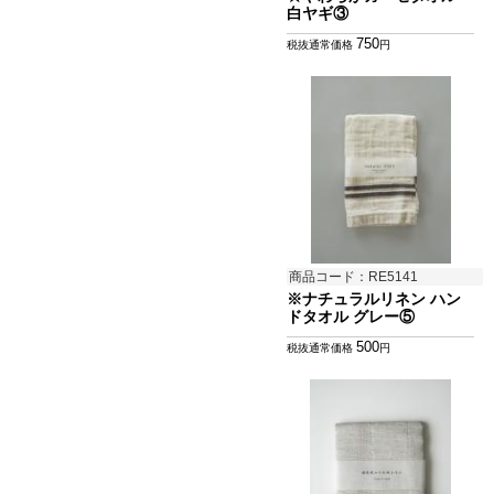
白ヤギ③
750
税抜通常価格
円
商品コード：RE5141
※ナチュラルリネン ハン
ドタオル グレー⑤
500
税抜通常価格
円