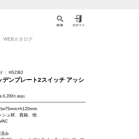
WEBカタログ
ド：
HS2363
ッデンプレート2スイッチ アッシ
6,200
格
円 (税抜)
w75mm×h120mm
アッシュ材、真鍮、他
5VAC
得済み