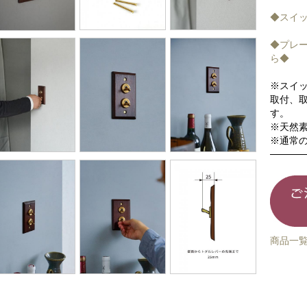
◆スイ
◆プレ
ら◆
※スイ
取付、
す。
※天然
※通常の
商品一