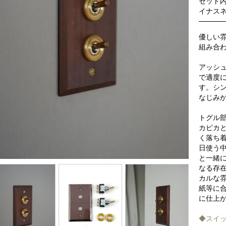
セット
イナスネ
優しい
組み合
アッシ
で適度
す。シ
なじみ
トグル
カピカ
く落ち
日使う
と一緒
なる存
カルな
紙等に
に仕上
◆スイ