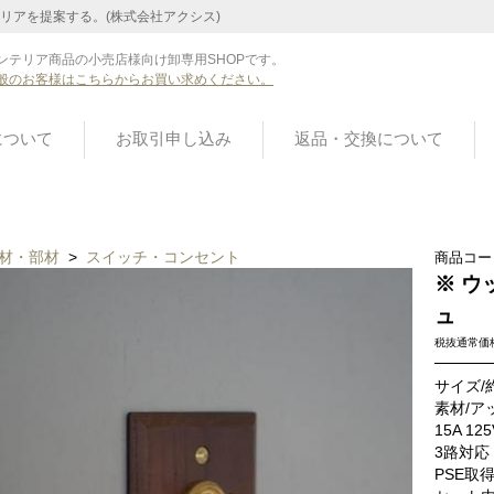
リアを提案する。(株式会社アクシス)
ンテリア商品の小売店様向け卸専用SHOPです。
般のお客様はこちらからお買い求めください。
について
お取引申し込み
返品・交換について
材・部材
>
スイッチ・コンセント
商品コー
※ ウ
ュ
税抜通常価
サイズ/約
素材/
15A 12
3路対応
PSE取