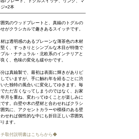
内容/プレート、トグルスイッチ、リング、マ
ジ×2本
雰囲気のウッドプレートと、真鍮のトグルの
わせがクラシカルで趣きあるスイッチです。
ュ材は透明感のあるプレーンな薄茶色の木材
に堅く、すっきりとシンプルな木目が特徴で
ンプル・ナチュラル・北欧系のインテリアと
が良く、色味の変化も緩やかです。
部分は真鍮製で、最初は表面に輝きがありピ
としていますが、手に触れ年を経るごとに渋
着いた独特の風合いに変化してゆきます。毎
中でただ古くなってしまうのではなく、お家
に年月を重ね、変わってゆくことが楽しみに
在です。白壁や木の壁材と合わせればクラシ
雰囲気に、アクセントカラーや模様のある壁
合わせれば個性的な中にも折目正しい雰囲気
がります。
ッチ取付説明書はこちらから◆