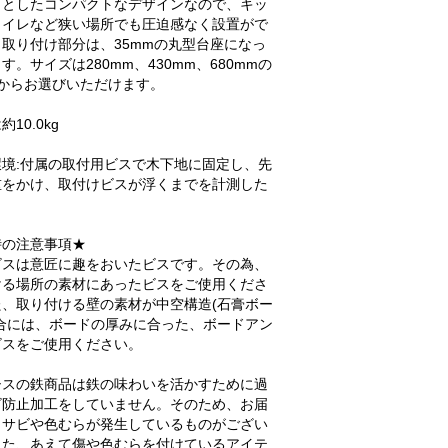
りとしたコンパクトなデザインなので、キッ
トイレなど狭い場所でも圧迫感なく設置がで
取り付け部分は、35mmの丸型台座になっ
す。サイズは280mm、430mm、680mmの
ズからお選びいただけます。
10.0kg
環境:付属の取付用ビスで木下地に固定し、先
重をかけ、取付けビスが浮くまでを計測した
。
時の注意事項★
ビスは意匠に趣をおいたビスです。その為、
ける場所の素材にあったビスをご使用くださ
た、取り付ける壁の素材が中空構造(石膏ボー
場合には、ボードの厚みに合った、ボードアン
ビスをご使用ください。
シスの鉄商品は鉄の味わいを活かすために過
ビ防止加工をしていません。そのため、お届
らサビや色むらが発生しているものがござい
また、あえて傷や色むらを付けているアイテ