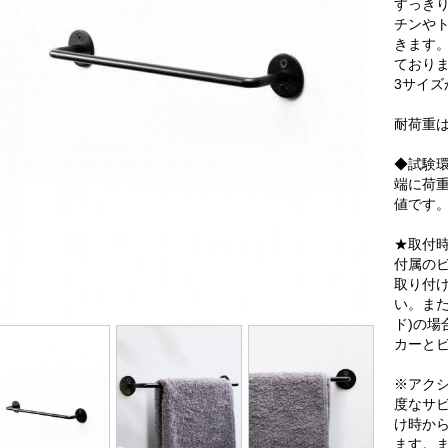
すっき
チンや
きます。
ておりま
3サイ
耐荷重は約
◆試験
端に荷
値です
★取付
付属の
取り付
い。ま
ド)の
カーと
※アク
度なサ
け時か
ます。