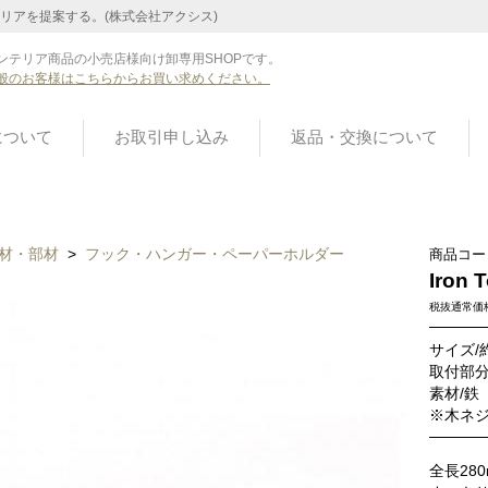
リアを提案する。(株式会社アクシス)
ンテリア商品の小売店様向け卸専用SHOPです。
般のお客様はこちらからお買い求めください。
について
お取引申し込み
返品・交換について
材・部材
>
フック・ハンガー・ペーパーホルダー
商品コー
Iron 
税抜通常価
サイズ/約
取付部分
素材/
※木ネ
全長28