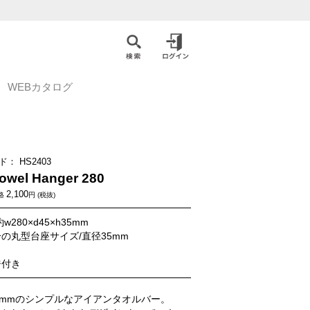
WEBカタログ
ド：
HS2403
Towel Hanger 280
2,100
格
円 (税抜)
w280×d45×h35mm
の丸型台座サイズ/直径35mm
鉄
ジ付き
0mmのシンプルなアイアンタオルバー。