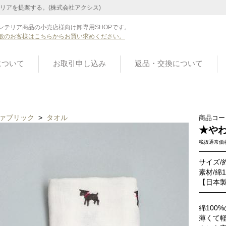
リアを提案する。(株式会社アクシス)
ンテリア商品の小売店様向け卸専用SHOPです。
般のお客様はこちらからお買い求めください。
について
お取引申し込み
返品・交換について
ァブリック
>
タオル
商品コー
★や
税抜通常価
サイズ/約
素材/綿1
【日本
綿100
薄くて