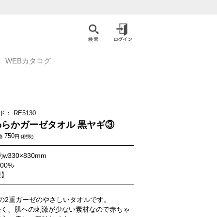
WEBカタログ
ド：
RE5130
わらかガーゼタオル 黒ヤギ③
750
格
円 (税抜)
w330×830mm
00%
製】
%の2重ガーゼのやさしいタオルです。
軽く、肌への刺激が少ない素材なので赤ちゃ