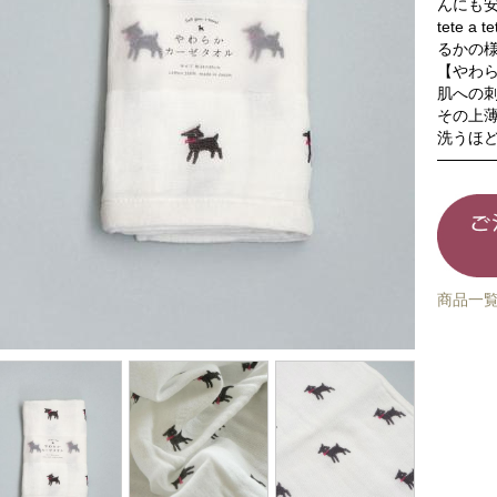
んにも
tete
るかの
【やわ
肌への
その上
洗うほ
商品一