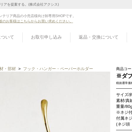
リアを提案する。(株式会社アクシス)
ンテリア商品の小売店様向け卸専用SHOPです。
般のお客様はこちらからお買い求めください。
について
お取引申し込み
返品・交換について
材・部材
>
フック・ハンガー・ペーパーホルダー
商品コー
※ダ
税抜通常価
サイズ/約
素材
重量/80
※ネジ
付属ネジ
(ネジ頭