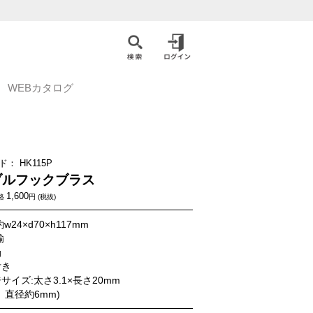
WEBカタログ
ド：
HK115P
ブルフックブラス
1,600
格
円 (税抜)
w24×d70×h117mm
/真鍮
g
付き
サイズ:太さ3.1×長さ20mm
 直径約6mm)