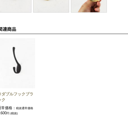
※ダブルフックブラ
ック
通常価格：
税抜通常価格
,600
円 (税抜)