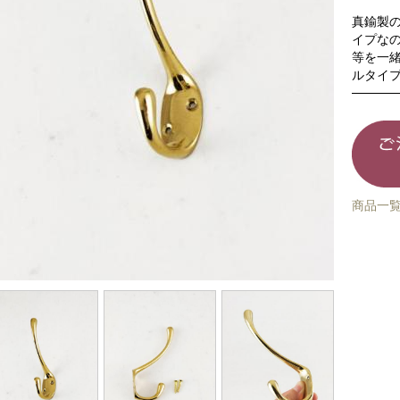
真鍮製
イプな
等を一
ルタイ
商品一