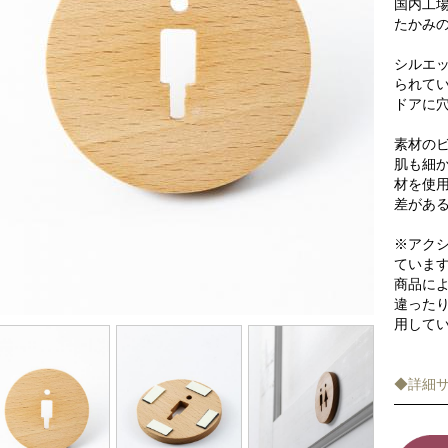
国内工
たかみ
シルエ
られて
ドアに
素材の
肌も細
材を使
差があ
※アク
ていま
商品に
違った
用して
◆詳細