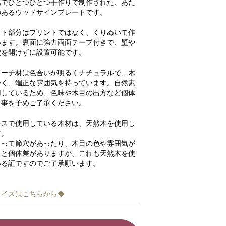
場でひとつひとつ手作りで制作された、あた
のあるウッドサインプレートです。
ット部分はプリントではなく、くりぬいて作
います。裏面に強力両面テープ付きで、壁や
穴を開けずに設置可能です。
ビーチ材は色合いが明るくナチュラルで、木
かく、端正な雰囲気を持っています。自然素
用しているため、色味や木目の出方など個体
る事を予めご了承ください。
シスで使用している木材は、天然木を使用し
す。
よって節穴があったり、木目の色や雰囲気が
りと個体差がありますが、これも天然木を使
いる証ですのでご了承願います。
サイズはこちらから◆