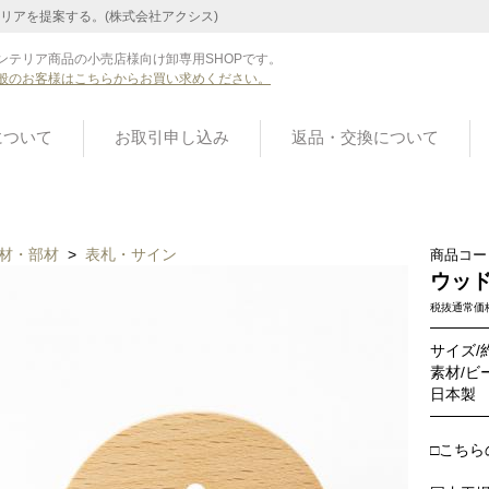
リアを提案する。(株式会社アクシス)
ンテリア商品の小売店様向け卸専用SHOPです。
般のお客様はこちらからお買い求めください。
について
お取引申し込み
返品・交換について
材・部材
>
表札・サイン
商品コー
ウッド
税抜通常価
サイズ/
素材/ビ
日本製
□こちら