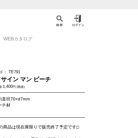
WEBカタログ
ド：
TE791
サイン マン ビーチ
1,400
格
円 (税抜)
約直径70×d7mm
ーチ材
の商品は現在庫限りで販売終了予定です□