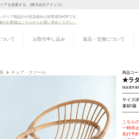
リアを提案する。(株式会社アクシス)
ンテリア商品の小売店様向け卸専用SHOPです。
般のお客様はこちらからお買い求めください。
について
お取引申し込み
返品・交換について
具
>
チェア・スツール
商品コー
★ラ
税抜通常価
サイズ/約
素材/籐
こちら
一時停
先行予約