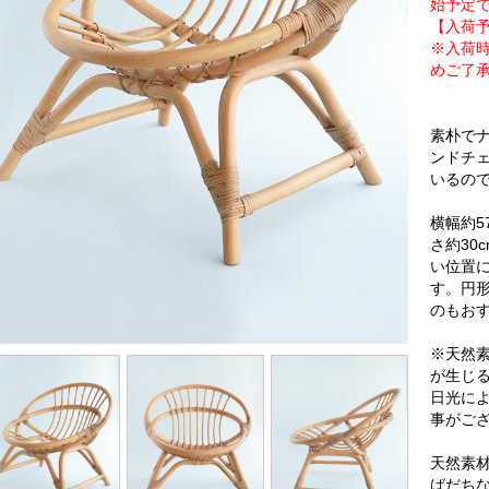
始予定
【入荷予
※入荷
めご了
素朴で
ンドチ
いるの
横幅約57
さ約30
い位置
す。円
のもお
※天然
が生じ
日光に
事がご
天然素
ばだち