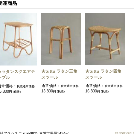
★tuttu ラタン三角
★tuttu ラタン四角
★ラタンスクエアテ
スツール
スツール
ーブル
通常価格：
通常価格：
通常価格：
税抜通常価格
税抜通常価格
税抜通常価格
13,800
16,800
5,800
円 (税抜)
円 (税抜)
円 (税抜)
社アクシス
〒709-0825 赤磐市馬屋1434-7
特定商取引