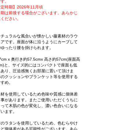
です。
定時期】2026年11月頃
時期は前後する場合がございます。あらかじ
承ください。
ナチュラルな風合いが懐かしい藤素材のラウ
ェアです。座面が体に沿うようにカーブして
でゆったり腰を掛けられます。
cm x 奥行き約57.5cmx 高さ約57cm(座面高
cm)と、サイズ的にはコンパクトで座面も低
にあり、圧迫感無くお部屋に置いて頂けま
形のクッションやブランケット等を使用する
すすめ。
素材を使用しているため色味や質感に個体差
る事があります。またご使用いただくうちに
よって木肌の色が変化し、濃い色合いになる
ざいます。
材のラタンを使用しているため、色むらやけ
など個体差がある可能性がございます。あら