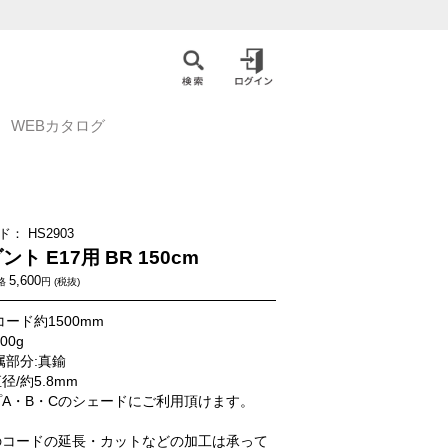
WEBカタログ
ド：
HS2903
ト E17用 BR 150cm
5,600
格
円 (税抜)
コード約1500mm
00g
属部分:真鍮
径/約5.8mm
A・B・Cのシェードにご利用頂けます。
のコードの延長・カットなどの加工は承って