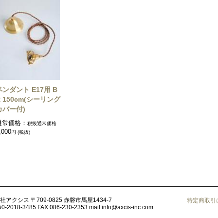
ペンダント E17用 B
R 150cm(シーリング
カバー付)
通常価格：
税抜通常価格
,000
円 (税抜)
社アクシス
〒709-0825 赤磐市馬屋1434-7
特定商取引
50-2018-3485
FAX:086-230-2353
mail:
info@axcis-inc.com