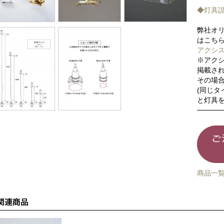
◆灯具
弊社オ
はこち
アクシ
※アク
掲載さ
その場
(同じ
と灯具を
商品一