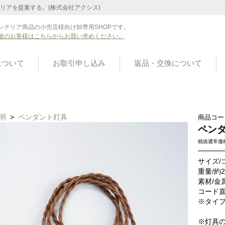
リアを提案する。(株式会社アクシス)
ンテリア商品の小売店様向け卸専用SHOPです。
般のお客様はこちらからお買い求めください。
について
お取引申し込み
返品・交換について
明
>
ペンダント灯具
商品コー
ペンダン
税抜通常価
サイズ/
重量/約2
素材/金
コード直
※タイプ
※灯具