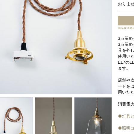
おりま
3点留
3点留め
具を外し
使用い
E17の
ます。
店舗や
ードを
用いた
消費電力
◆灯具
◆照明コ