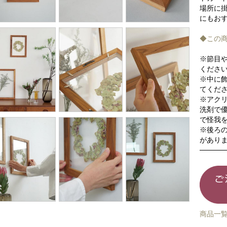
場所に
にもお
◆この
※節目
くださ
※中に
てくだ
※アク
洗剤で
で怪我
※後ろ
があり
商品一