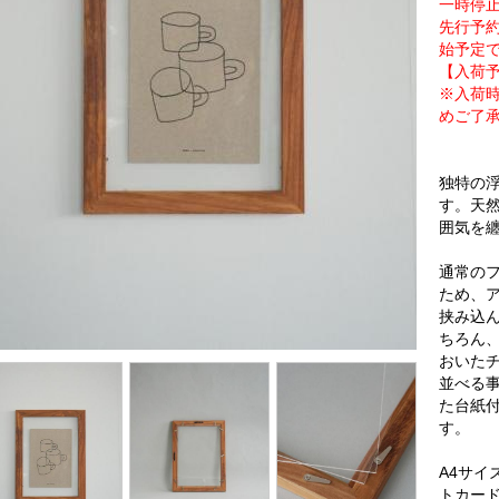
一時停
先行予約
始予定
【入荷予
※入荷
めご了
独特の
す。天
囲気を
通常の
ため、
挟み込
ちろん
おいた
並べる
た台紙
す。
A4サ
トカー