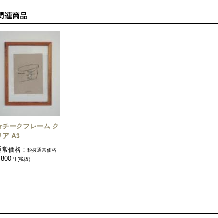
★チークフレーム ク
リア A3
通常価格：
税抜通常価格
,800
円 (税抜)