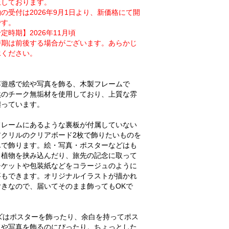
止しております。
の受付は2026年9月1日より、新価格にて開
です。
定時期】2026年11月頃
時期は前後する場合がございます。あらかじ
承ください。
浮遊感で絵や写真を飾る、木製フレームで
然のチーク無垢材を使用しており、上質な雰
纏っています。
フレームにあるような裏板が付属していない
アクリルのクリアボード2枚で飾りたいものを
んで飾ります。絵・写真・ポスターなどはも
、植物を挟み込んだり、旅先の記念に取って
チケットや包装紙などをコラージュのように
事もできます。オリジナルイラストが描かれ
付きなので、届いてそのまま飾ってもOKで
イズはポスターを飾ったり、余白を持ってポス
ドや写真を飾るのにぴったり。ちょっとした