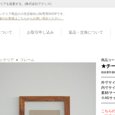
リアを提案する。(株式会社アクシス)
ンテリア商品の小売店様向け卸専用SHOPです。
般のお客様はこちらからお買い求めください。
について
お取引申し込み
返品・交換について
ンテリア
>
フレーム
商品コー
★チー
税抜通常価
外寸サイズ
内寸サイズ
素材/チ
※A5サ
こちら