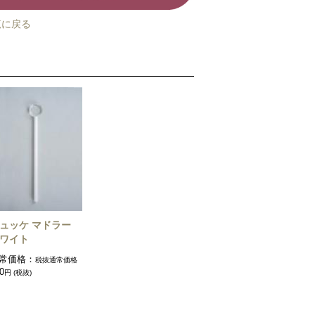
覧に戻る
ュッケ マドラー
ワイト
常価格：
税抜通常価格
0
円 (税抜)