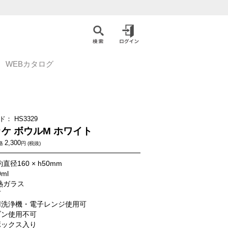
WEBカタログ
ド：
HS3329
ケ ボウルM ホワイト
2,300
格
円 (税抜)
直径160 × h50mm
0ml
熱ガラス
可
用洗浄機・電子レンジ使用可
ブン使用不可
ボックス入り