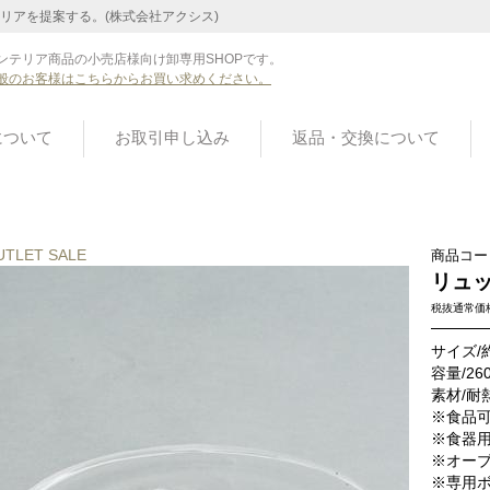
リアを提案する。(株式会社アクシス)
ンテリア商品の小売店様向け卸専用SHOPです。
般のお客様はこちらからお買い求めください。
について
お取引申し込み
返品・交換について
UTLET SALE
商品コー
リュッ
税抜通常価
サイズ/約
容量/26
素材/耐
※食品
※食器
※オー
※専用