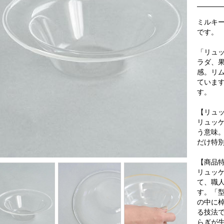
ミルキ
です。
「リュッ
ラダ、
感。リ
ていま
す。
【リュッ
リュッケ
う意味
だけ特
【商品
リュッ
て、職
す。「
の中に
る技法
らぎが