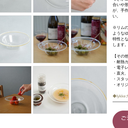
合いや
が、手
い。
※リム
ような
特性と
します。
【その
・耐熱
・電子レ
・直火、
・スタ
・オリ
◆lyk