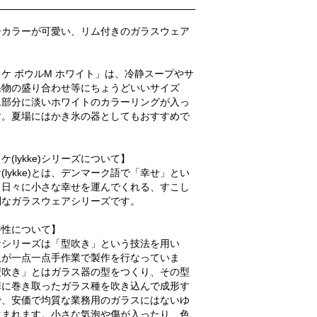
ーカラーが可愛い、リム付きのガラスウェア
ケ ボウルM ホワイト」は、冷静スープやサ
果物の盛り合わせ等にちょうどいいサイズ
ム部分に淡いホワイトのカラーリングが入っ
す。夏場にはかき氷の器としてもおすすめで
ケ(lykke)シリーズについて】
(lykke)とは、デンマーク語で「幸せ」とい
。日々に小さな幸せを運んでくれる、すこし
別なガラスウェアシリーズです。
特性について】
ケシリーズは「型吹き」という技法を用い
人が一点一点手作業で製作を行なっていま
型吹き」とはガラス器の型をつくり、その型
棹に巻き取ったガラス種を吹き込んで成形す
で、安価で均質な業務用のガラスにはないゆ
生まれます。小さな気泡や傷が入ったり、色