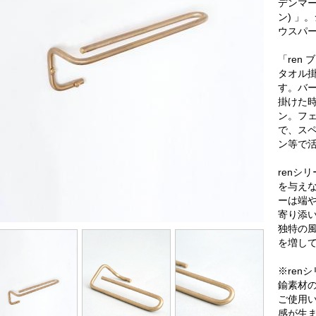
デンマー
ン) 」
ウスパ
「ren
タオル
す。バ
掛けた
ン。フ
で、ス
ン等で
renシ
を与え
ーは端
寄り添
独特の
を増し
※ren
鍮素材
ご使用
感が生