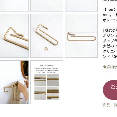
【 ren
renは
ボレー
[ 株式会社
ポジシ
品のブ
大阪の
クリエ
ンド「S
◆詳細
商品一