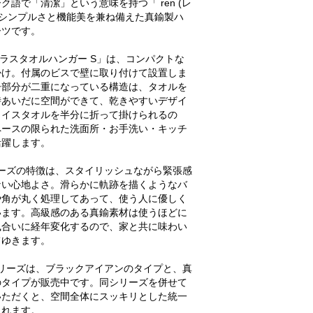
ク語で「清潔」という意味を持つ「 ren (レ
。シンプルさと機能美を兼ね備えた真鍮製ハ
ーツです。
 ブラスタオルハンガー S」は、コンパクトな
掛け。付属のビスで壁に取り付けて設置しま
ー部分が二重になっている構造は、タオルを
時あいだに空間ができて、乾きやすいデザイ
ェイスタオルを半分に折って掛けられるの
ペースの限られた洗面所・お手洗い・キッチ
活躍します。
リーズの特徴は、スタイリッシュながら緊張感
ない心地よさ。滑らかに軌跡を描くようなバ
や角が丸く処理してあって、使う人に優しく
います。高級感のある真鍮素材は使うほどに
風合いに経年変化するので、家と共に味わい
てゆきます。
シリーズは、ブラックアイアンのタイプと、真
のタイプが販売中です。同シリーズを併せて
いただくと、空間全体にスッキリとした統一
まれます。