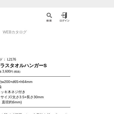
WEBカタログ
ド：
L2176
 ブラスタオルハンガーS
3,600
格
円 (税抜)
w200×d65×h64mm
鍮
メッキ木ネジ付き
サイズ/太さ3.5×長さ30mm
 直径約6mm)