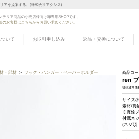
リアを提案する。(株式会社アクシス)
ンテリア商品の小売店様向け卸専用SHOPです。
般のお客様はこちらからお買い求めください。
について
お取引申し込み
返品・交換について
材・部材
>
フック・ハンガー・ペーパーホルダー
商品コー
ren
税抜通常価
サイズ/約
素材/真
※真鍮
付属ネジ
(ネジ頭