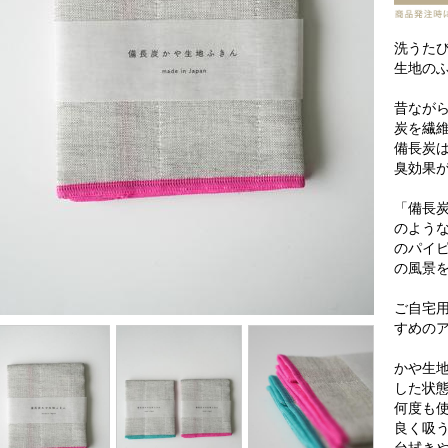
洗うた
生地の
昔なが
炭を繊
備長炭
臭効果
「備長
のよう
のパイ
の風景
ご自宅
すめの
かや生
した状
何度も
良く吸