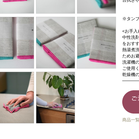
台拭き
※タン
<お手入
中性洗
をおす
熱湯煮
ためお
洗濯機
ご使用
乾燥機
商品一