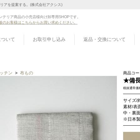
リアを提案する。(株式会社アクシス)
ンテリア商品の小売店様向け卸専用SHOPです。
般のお客様はこちらからお買い求めください。
について
お取引申し込み
返品・交換について
ッチン
>
布もの
商品コー
★備
税抜通常価
サイズ/約
素材/表
中・裏面
※日本