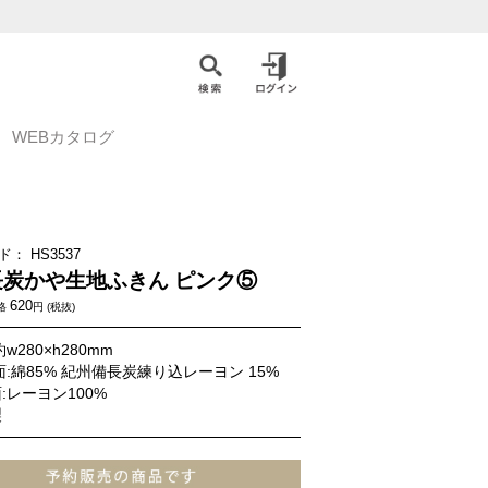
WEBカタログ
ド：
HS3537
長炭かや生地ふきん ピンク⑤
620
格
円 (税抜)
w280×h280mm
面:綿85% 紀州備長炭練り込レーヨン 15%
:レーヨン100%
製