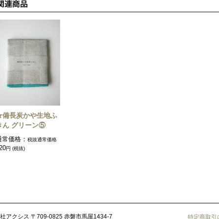
★備長炭かや生地ふ
きん グリーン⑤
通常価格：
税抜通常価格
20
円 (税抜)
社アクシス
〒709-0825 赤磐市馬屋1434-7
特定商取引