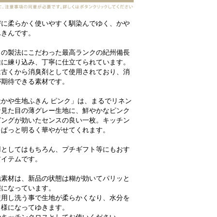
びに柔らかく使いやすく馴染んでゆく、かや
ふきんです。
らの製法にこだわった最高ランクの紀州備長
維に練り込み、丁寧に仕立てられています。
は古くから消臭剤として使用されており、消
が期待できる素材です。
炭かや生地ふきん ピンク」は、まるでリネン
な見た目の薄グレー生地に、鮮やかなピンク
ピングが効いたセンスの良い一枚。キッチン
をぱっと明るく華やがせてくれます。
用としてはもちろん、プチギフト等にもおす
アイテムです。
地素材は、新品の状態は糊が効いてパリッと
態になっています。
使用し洗う事で生地が柔らかくなり、水分を
う様になってゆきます。