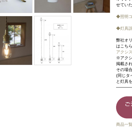
せてい
◆照明コ
◆灯具
弊社オ
はこち
アクシ
※アク
掲載さ
その場
(同じ
と灯具を
商品一