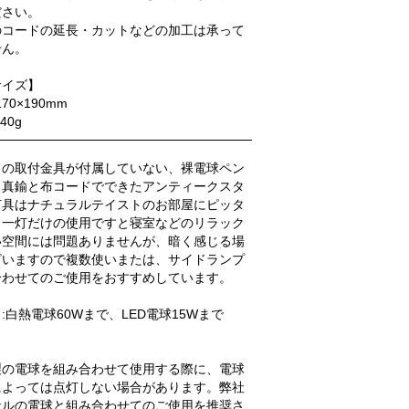
ださい。
のコードの延長・カットなどの加工は承って
せん。
サイズ】
170×190mm
40g
ドの取付金具が付属していない、裸電球ペン
。真鍮と布コードでできたアンティークスタ
灯具はナチュラルテイストのお部屋にピッタ
。一灯だけの使用ですと寝室などのリラック
い空間には問題ありませんが、暗く感じる場
ざいますので複数使いまたは、サイドランプ
合わせてのご使用をおすすめしています。
:白熱電球60Wまで、LED電球15Wまで
製の電球を組み合わせて使用する際に、電球
によっては点灯しない場合があります。弊社
ナルの電球と組み合わせてのご使用を推奨さ