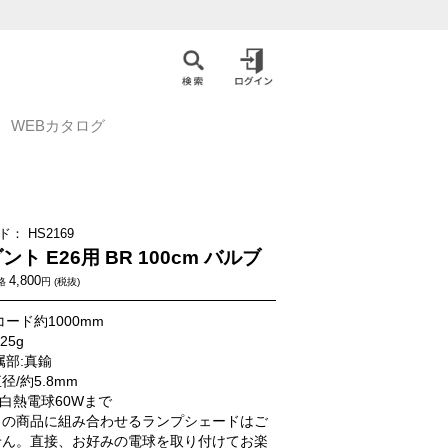
WEBカタログ
ド：
HS2169
ント E26用 BR 100cm バルブ
4,800
格
円 (税抜)
コード約1000mm
125g
属部:真鍮
径/約5.8mm
の白熱電球60Wまで
らの商品に組み合わせるランプシェードはご
せん。直接、お好みの電球を取り付けてお楽