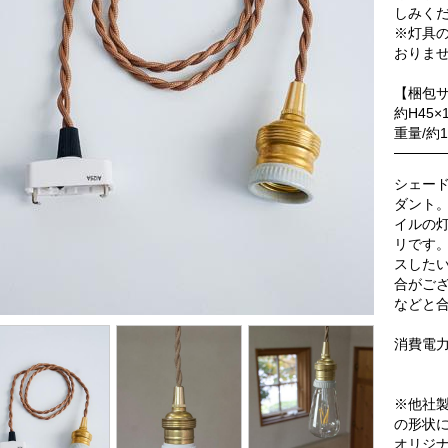
しみく
※灯具
おりま
【梱包
約H45×
重量/約1
シェー
ダント
イルの
リです
スした
合がご
などと
消費電力
※他社
の形状
オリジ