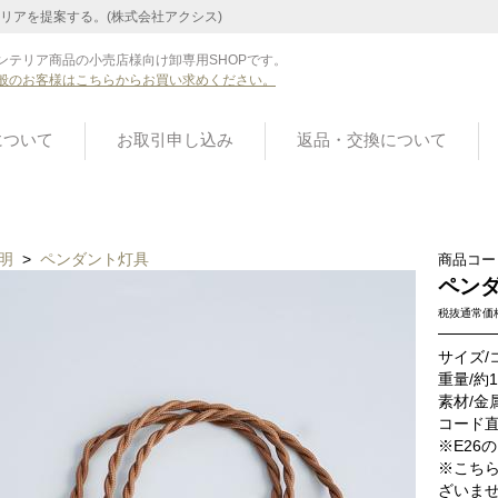
リアを提案する。(株式会社アクシス)
ンテリア商品の小売店様向け卸専用SHOPです。
般のお客様はこちらからお買い求めください。
について
お取引申し込み
返品・交換について
明
>
ペンダント灯具
商品コー
ペンダ
税抜通常価
サイズ/
重量/約
素材/金
コード直
※E26
※こち
ざいま