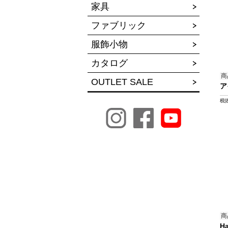
家具
ファブリック
服飾小物
カタログ
商
OUTLET SALE
ア
税
商
H