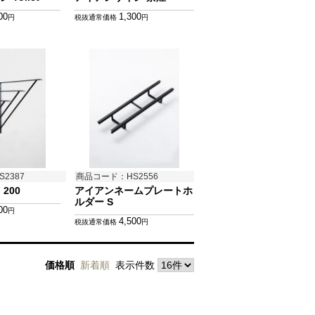
00
1,300
円
税抜通常価格
円
2387
商品コード：HS2556
 200
アイアンネームプレートホ
ルダー S
00
円
4,500
税抜通常価格
円
価格順
新着順
表示件数