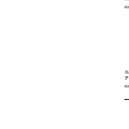
税
商
ア
税