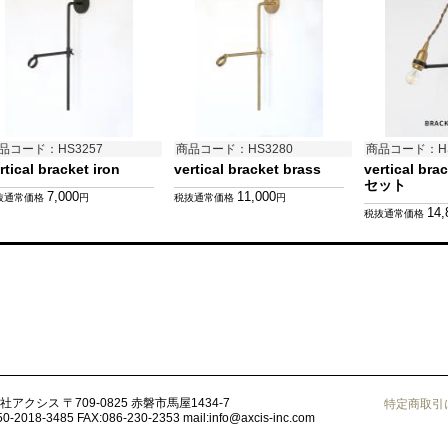
品コード：HS3257
商品コード：HS3280
商品コード：HS
rtical bracket iron
vertical bracket brass
vertical bra
セット
7,000
11,000
抜通常価格
円
税抜通常価格
円
14,
税抜通常価格
社アクシス
〒709-0825 赤磐市馬屋1434-7
特定商取引
50-2018-3485
FAX:086-230-2353
mail:
info@axcis-inc.com