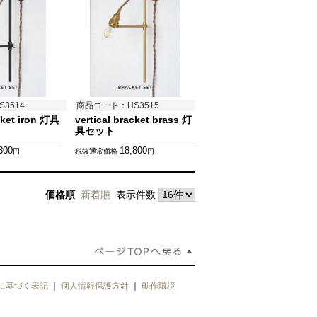
3514
商品コード：HS3515
cket iron 灯具
vertical bracket brass 灯
具セット
800
18,800
円
税抜通常価格
円
価格順
新着順
表示件数
に基づく表記
｜
個人情報保護方針
｜
動作環境