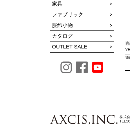
家具
ファブリック
服飾小物
カタログ
商
OUTLET SALE
ve
税
株式会
TEL:0