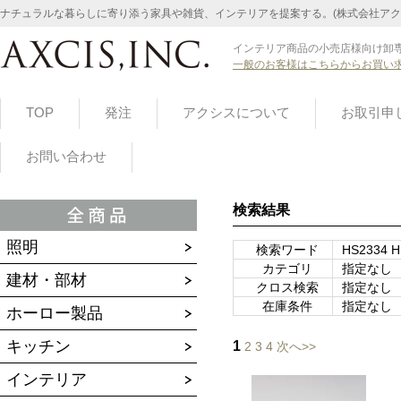
ナチュラルな暮らしに寄り添う家具や雑貨、インテリアを提案する。(株式会社アク
インテリア商品の小売店様向け卸専
一般のお客様はこちらからお買い
TOP
発注
アクシスについて
お取引申
お問い合わせ
検索結果
照明
検索ワード
HS2334 
カテゴリ
指定なし
建材・部材
クロス検索
指定なし
在庫条件
指定なし
ホーロー製品
キッチン
1
2
3
4
次へ>>
インテリア