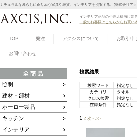
ナチュラルな暮らしに寄り添う家具や雑貨、インテリアを提案する。(株式会社アク
インテリア商品の小売店様向け卸専
一般のお客様はこちらからお買い
TOP
発注
アクシスについて
お取引申
お問い合わせ
検索結果
照明
検索ワード
指定なし
カテゴリ
タオル
建材・部材
クロス検索
指定なし
在庫条件
指定なし
ホーロー製品
キッチン
1
2
次へ>>
インテリア