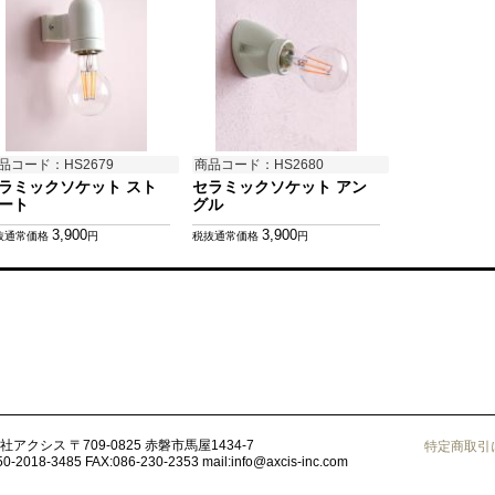
品コード：HS2679
商品コード：HS2680
ラミックソケット スト
セラミックソケット アン
ート
グル
3,900
3,900
抜通常価格
円
税抜通常価格
円
社アクシス
〒709-0825 赤磐市馬屋1434-7
特定商取引
50-2018-3485
FAX:086-230-2353
mail:
info@axcis-inc.com