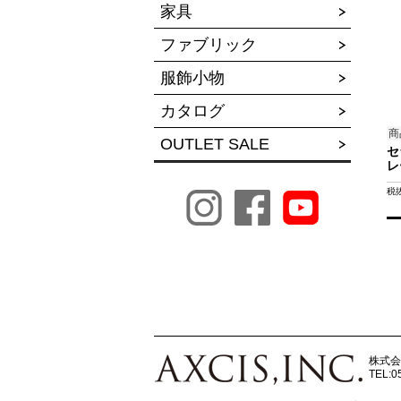
家具
ファブリック
服飾小物
カタログ
商
OUTLET SALE
セ
レ
税
株式会
TEL:0