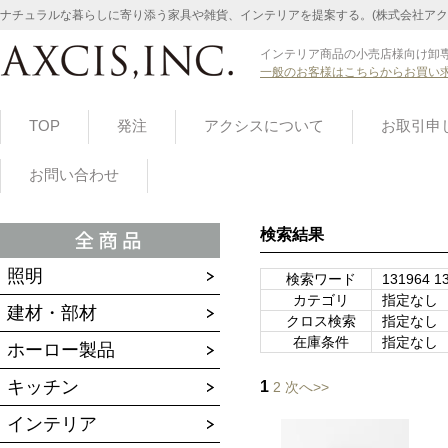
ナチュラルな暮らしに寄り添う家具や雑貨、インテリアを提案する。(株式会社アク
インテリア商品の小売店様向け卸専
一般のお客様はこちらからお買い
TOP
発注
アクシスについて
お取引申
お問い合わせ
検索結果
照明
検索ワード
131964 1
カテゴリ
指定なし
建材・部材
クロス検索
指定なし
在庫条件
指定なし
ホーロー製品
キッチン
1
2
次へ>>
インテリア