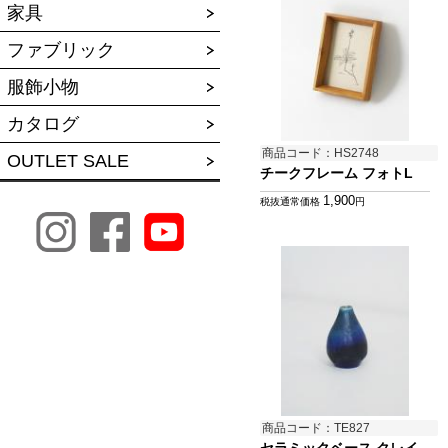
家具
ファブリック
服飾小物
カタログ
商品コード：HS2748
OUTLET SALE
チークフレーム フォトL
1,900
税抜通常価格
円
商品コード：TE827