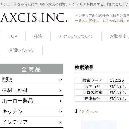
ナチュラルな暮らしに寄り添う家具や雑貨、インテリアを提案する。(株式会社アク
インテリア商品の小売店様向け卸専
一般のお客様はこちらからお買い
TOP
発注
アクシスについて
お取引申
お問い合わせ
検索結果
照明
検索ワード
132026
カテゴリ
指定なし
建材・部材
クロス検索
指定なし
在庫条件
指定なし
ホーロー製品
キッチン
1
2
3
次へ>>
インテリア