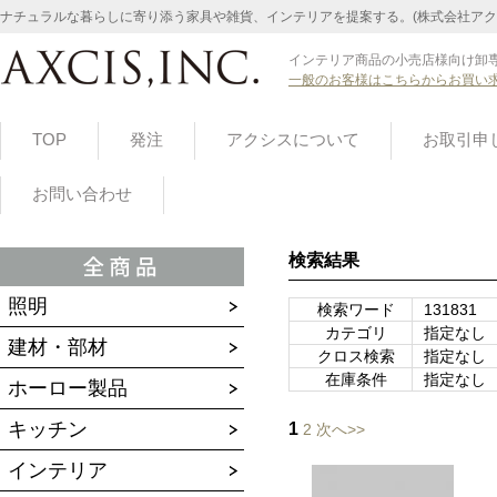
ナチュラルな暮らしに寄り添う家具や雑貨、インテリアを提案する。(株式会社アク
インテリア商品の小売店様向け卸専
一般のお客様はこちらからお買い
TOP
発注
アクシスについて
お取引申
お問い合わせ
検索結果
照明
検索ワード
131831
カテゴリ
指定なし
建材・部材
クロス検索
指定なし
在庫条件
指定なし
ホーロー製品
キッチン
1
2
次へ>>
インテリア