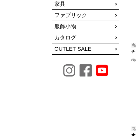
家具
ファブリック
服飾小物
カタログ
商
OUTLET SALE
チ
税
商
★