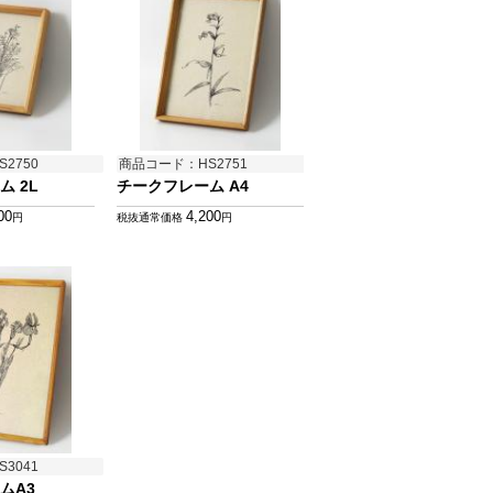
2750
商品コード：HS2751
 2L
チークフレーム A4
00
4,200
円
税抜通常価格
円
3041
ムA3