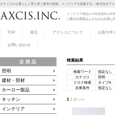
ナチュラルな暮らしに寄り添う家具や雑貨、インテリアを提案する。(株式会社アク
インテリア商品の小売店様向け卸専
一般のお客様はこちらからお買い
TOP
発注
アクシスについて
お取引申
お問い合わせ
検索結果
照明
検索ワード
指定なし
カテゴリ
照明
建材・部材
クロス検索
タイプA
在庫条件
指定なし
ホーロー製品
キッチン
1
2
次へ>>
インテリア